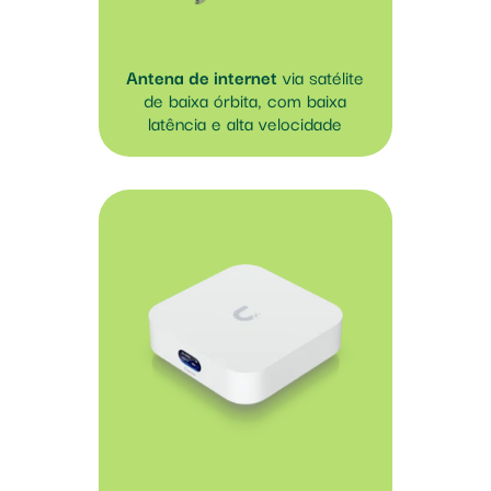
Antena de internet
via satélite
de baixa órbita, com baixa
latência e alta velocidade